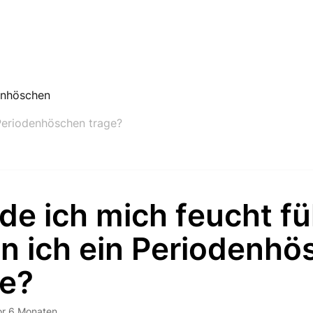
enhöschen
 Periodenhöschen trage?
e ich mich feucht fü
n ich ein Periodenhö
ge?
or 6 Monaten