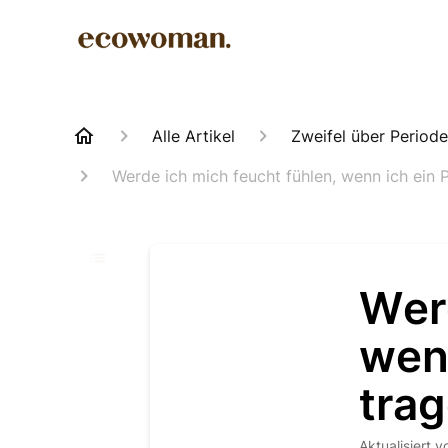
Alle Artikel
Zweifel über Period
Werde ich mich feucht fühlen, wenn ich ein
Werd
wen
tra
Aktualisiert
v