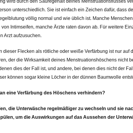
ng wird durch den Säuregehalt deines Menstruationsflusses veru
rson unterschiedlich. Sie ist einfach ein Zeichen dafür, dass de
gelblutung völlig normal und wie üblich ist. Manche Menschen
on Intimseifen, manche Ärzte raten davon ab. Für weitere Ein
nen Arzt aufzusuchen. 
n dieser Flecken als rötliche oder weiße Verfärbung ist nur auf d
en, der die Wirksamkeit deines Menstruationshöschens nicht beei
enen dies der Fall ist, und andere, bei denen dies nicht der Fall 
er können sogar kleine Löcher in der dünnen Baumwolle entst
an eine Verfärbung des Höschens verhindern? 
len, die Unterwäsche regelmäßiger zu wechseln und sie na
spülen, um die Auswirkungen auf das Aussehen der Unterw
 