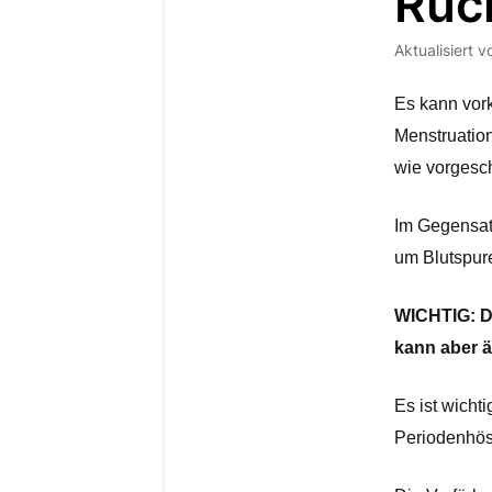
Rüc
Aktualisiert
v
Es kann vor
Menstruation
wie vorgesc
Im Gegensatz
um Blutspure
WICHTIG: Di
kann aber ä
Es ist wichti
Periodenhös