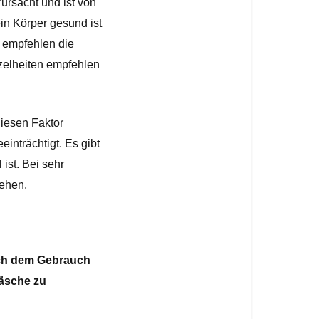
rsacht und ist von 
in Körper gesund ist 
 empfehlen die 
zelheiten empfehlen 
iesen Faktor 
nträchtigt. Es gibt 
ist. Bei sehr 
ehen.
ch dem Gebrauch 
äsche zu 