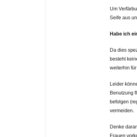
Um Verfärbu
Seife aus u
Habe ich ei
Da dies spez
besteht kein
weiterhin fü
Leider könne
Benutzung fl
befolgen (r
vermeiden. 
Denke daran,
Frauen vorko