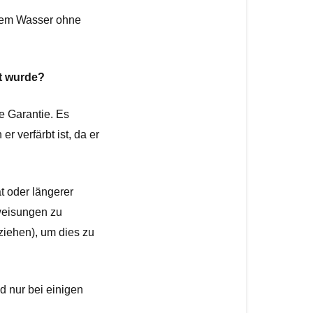
tem Wasser ohne 
bt wurde?
e Garantie. Es 
 verfärbt ist, da er 
 oder längerer 
weisungen zu 
iehen), um dies zu 
 nur bei einigen 