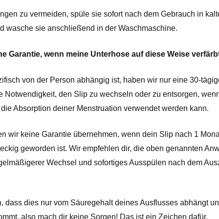
ngen zu vermeiden, spüle sie sofort nach dem Gebrauch in kal
nd wasche sie anschließend in der Waschmaschine.
ne Garantie, wenn meine Unterhose auf diese Weise verfär
ifisch von der Person abhängig ist, haben wir nur eine 30-tägig
e Notwendigkeit, den Slip zu wechseln oder zu entsorgen, wenn er
r die Absorption deiner Menstruation verwendet werden kann.
n wir keine Garantie übernehmen, wenn dein Slip nach 1 Monat
eckig geworden ist. Wir empfehlen dir, die oben genannten An
egelmäßigerer Wechsel und sofortiges Ausspülen nach dem Ausz
 dass dies nur vom Säuregehalt deines Ausflusses abhängt und
mmt, also mach dir keine Sorgen! Das ist ein Zeichen dafür,