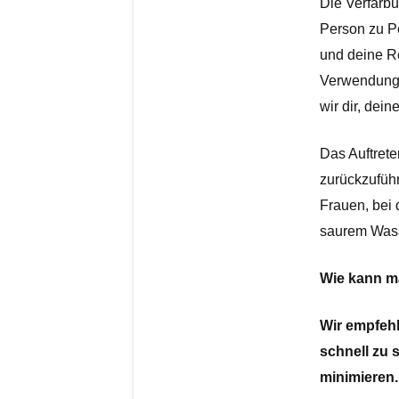
Die Verfärbu
Person zu Pe
und deine Re
Verwendung v
wir dir, dei
Das Auftrete
zurückzuführ
Frauen, bei d
saurem Wass
Wie kann m
Wir empfeh
schnell zu 
minimieren.